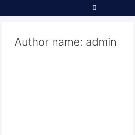
Skip
to
content
Author name: admin
Pengumuman
Kelulusan
2026