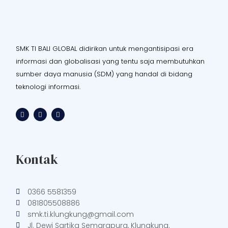
SMK TI BALI GLOBAL didirikan untuk mengantisipasi era
informasi dan globalisasi yang tentu saja membutuhkan
sumber daya manusia (SDM) yang handal di bidang
teknologi informasi.
F
I
T
a
n
i
c
s
k
e
t
t
b
a
o
o
g
k
o
r
Kontak
k
a
m
0366 5581359
081805508886
smk.ti.klungkung@gmail.com
Jl. Dewi Sartika Semarapura, Klungkung.