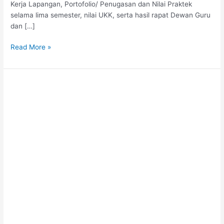
Kerja Lapangan, Portofolio/ Penugasan dan Nilai Praktek
selama lima semester, nilai UKK, serta hasil rapat Dewan Guru
dan […]
Read More »
SMK
TI
Bali
Global
Klungkung
Goes
to
Home