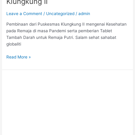
Klungkung II
Leave a Comment
/
Uncategorized
/
admin
Pembinaan dari Puskesmas Klungkung II mengenai Kesehatan
pada Remaja di masa Pandemi serta pemberian Tablet
Tambah Darah untuk Remaja Putri. Salam sehat sahabat
globaliti
Read More »
Meet
Up
Lagi
Bersama
SMP
Negeri
1
Selat-
Karangasem